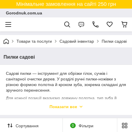
Мінімальне замовлення на сайті 250 грн
Gorodnuk.com.ua
Товари та послуги
Садовий інвентар
Пилки садові
Пилки садові
Садові пилки — інструмент для обрізки гілок, сучків і
санітарної очистки дерев. У розділі ручні пилки-ножівки з
різною формою полотна й кроком зуба, зокрема складані для
зручного перенесення.
Для кожної позиції вказуємо довжину полотна, тип зуба й
матеріал ручки. Загострений зуб із потрійним заточенням
Показати все
ріже на себе й від себе, легко проходить сирі гілки; складані
пилки безпечні в транспортуванні. Для товстих сучків
зручніша пилка з широким полотном.
Сортування
0
Фільтри
Підбираємо пилку під ваш сад. Доставка Новою поштою по