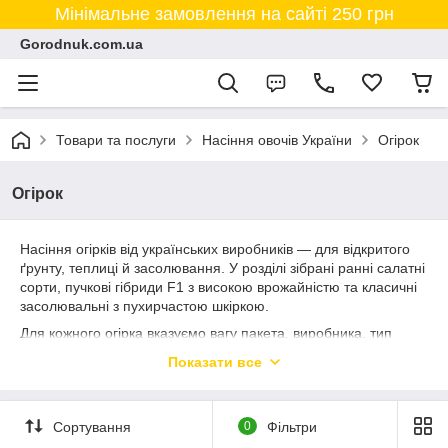
Мінімальне замовлення на сайті 250 грн
Gorodnuk.com.ua
Товари та послуги
Насіння овочів України
Огірок
Огірок
Насіння огірків від українських виробників — для відкритого
ґрунту, теплиці й засолювання. У розділі зібрані ранні салатні
сорти, пучкові гібриди F1 з високою врожайністю та класичні
засолювальні з пухирчастою шкіркою.
Для кожного огірка вказуємо вагу пакета, виробника, тип
запилення (бджолозапильний чи партенокарпічний), строк
Показати все
дозрівання й призначення (салат, консервація, універсал).
Партенокарпічні гібриди зав'язують плоди без бджіл — їх
беруть для теплиць і ранніх посівів.
Сортування
0
Фільтри
Насіння свіже, із контролем схожості. Підкажемо сорт під ваш