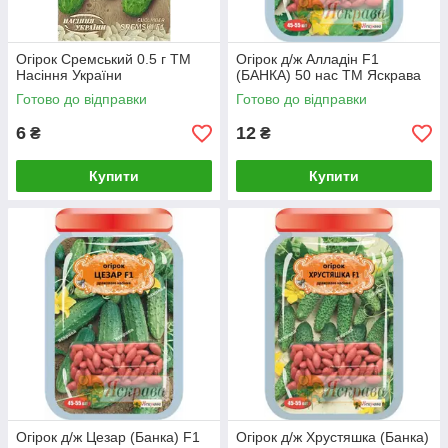
Огірок Сремський 0.5 г ТМ
Огірок д/ж Алладін F1
Насіння України
(БАНКА) 50 нас ТМ Яскрава
Готово до відправки
Готово до відправки
6
12
₴
₴
Купити
Купити
Огірок д/ж Цезар (Банка) F1
Огірок д/ж Хрустяшка (Банка)