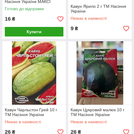
Насіння України МАКСІ
Кавун Ярило 2 г ТМ Насіння
Готово до відправки
України
16
Немає в наявності
₴
9
₴
Купити
Кавун Чарльстон Грей 10 г
Кавун Цукровий малюк 10 г
ТМ Насіння України
ТМ Насіння України
Немає в наявності
Немає в наявності
26
26
₴
₴