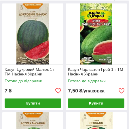
регіон і строк. Доставка Новою поштою по Україні, оплата при
отриманні.
Кавун Цукровий Малюк 1 г
Кавун Чарльстон Грей 1 г ТМ
ТМ Насіння України
Насіння України
Готово до відправки
Готово до відправки
7
7,50
₴
₴/упаковка
Купити
Купити