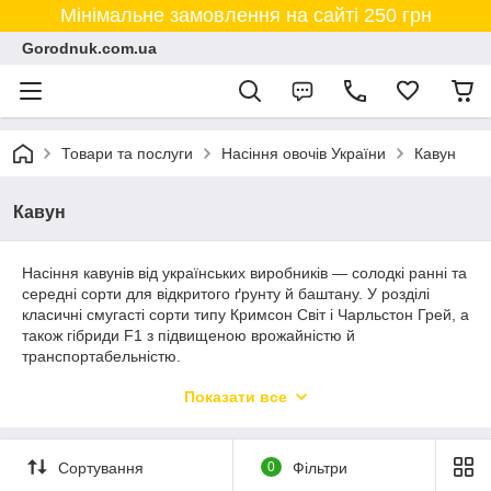
Мінімальне замовлення на сайті 250 грн
Gorodnuk.com.ua
Товари та послуги
Насіння овочів України
Кавун
Кавун
Насіння кавунів від українських виробників — солодкі ранні та
середні сорти для відкритого ґрунту й баштану. У розділі
класичні смугасті сорти типу Кримсон Світ і Чарльстон Грей, а
також гібриди F1 з підвищеною врожайністю й
транспортабельністю.
Для кожного сорту вказуємо вагу пакета, виробника, строк
Показати все
дозрівання, середню масу плоду й цукристість. Ранні сорти
встигають визріти навіть у північніших регіонах, для них часто
застосовують розсадний спосіб.
Сортування
0
Фільтри
Насіння свіже, із контролем схожості. Підкажемо сорт під ваш