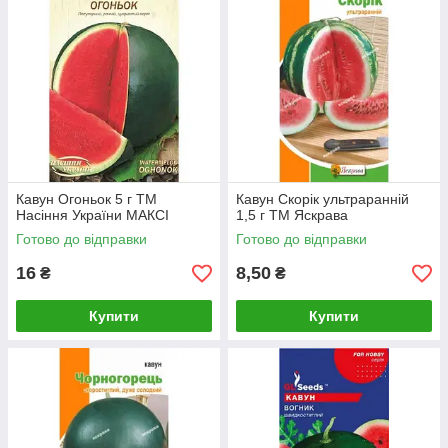
Кавун Огоньок 5 г ТМ
Кавун Скорік ультраранній
Насіння України МАКСІ
1,5 г ТМ Яскрава
Готово до відправки
Готово до відправки
16
8,50
₴
₴
Купити
Купити