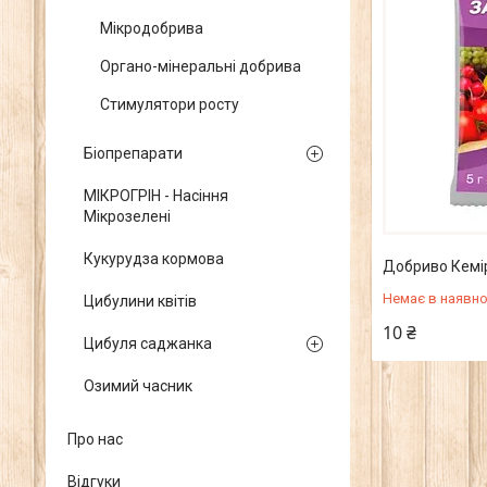
Мікродобрива
Органо-мінеральні добрива
Стимулятори росту
Біопрепарати
МІКРОГРІН - Насіння
Мікрозелені
Кукурудза кормова
Добриво Кемір
Немає в наявно
Цибулини квітів
10 ₴
Цибуля саджанка
Озимий часник
Про нас
Відгуки