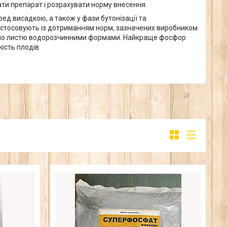
ати препарат і розрахувати норму внесення.
д висадкою, а також у фази бутонізації та
 застосовують із дотриманням норм, зазначених виробником
я по листю водорозчинними формами. Найкраще фосфор
кість плодів