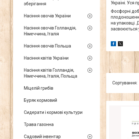
Україні. Уся 
зберігання
Фосфорні доб
Насіння овочів України
плодоношення
на упаковці.
Насіння овочів Голландія,
засвоюється у
Німеччина, Італія
Насіння овочів Польша
Насіння квітів України
Насіння квітів Голландія,
Німеччина, Італія, Польща
Міцелій грибів
Буряк кормовий
Сидерати і кормові культури
Трава газонна
Садовий інвентар