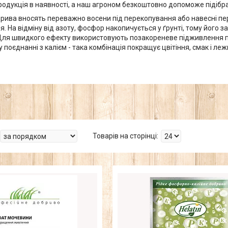
продукція в наявності, а наш агроном безкоштовно допоможе підібр
рива вносять переважно восени під перекопування або навесні пере
. На відміну від азоту, фосфор накопичується у ґрунті, тому його
 Для швидкого ефекту використовують позакореневе підживленн
 поєднанні з калієм - така комбінація покращує цвітіння, смак і леж