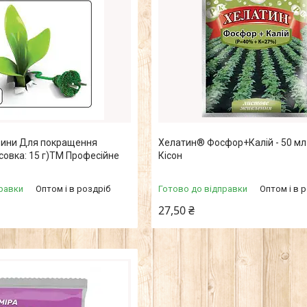
ини Для покращення
Хелатин® Фосфор+Калій - 50 м
овка: 15 г)ТМ Професійне
Кісон
равки
Оптом і в роздріб
Готово до відправки
Оптом і в 
27,50 ₴