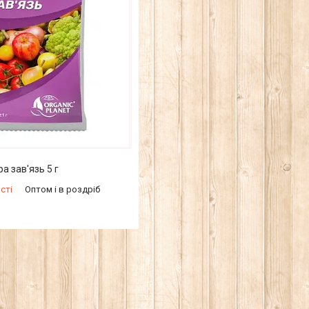
а зав'язь 5 г
сті
Оптом і в роздріб