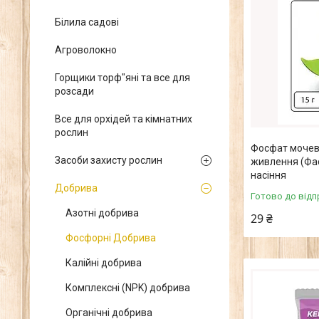
Білила садові
Агроволокно
Горщики торф"яні та все для
розсади
Все для орхідей та кімнатних
рослин
Фосфат мочев
Засоби захисту рослин
живлення (Фас
насіння
Добрива
Готово до відп
Азотні добрива
29 ₴
Фосфорні Добрива
Калійні добрива
Комплексні (NPK) добрива
Органічні добрива