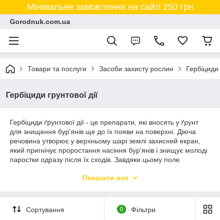
Мінімальне замовлення на сайті 250 грн
Gorodnuk.com.ua
Товари та послуги
Засоби захисту рослин
Гербіциди
Гербіциди грунтової дії
Гербіциди ґрунтової дії - це препарати, які вносять у ґрунт
для знищення бур'янів ще до їх появи на поверхні. Діюча
речовина утворює у верхньому шарі землі захисний екран,
який пригнічує проростання насіння бур'янів і знищує молоді
паростки одразу після їх сходів. Завдяки цьому поле
залишається чистим упродовж кількох тижнів без додаткових
Показати все
обробок.
Застосовують гербіциди ґрунтової дії на посівах овочевих,
Сортування
0
Фільтри
технічних і зернових культур, а також на присадибних