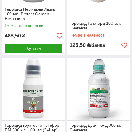
Гербіцид Пермаклін Ліквід
100 мл Protect Garden
Німеччина
Гербіцид Гезагард 100 мл,
Готово до відправки
Сингента
488,50
Немає в наявності
₴
125,50
₴/банка
Купити
Гербіцид грунтовий Грінфорт
Гербіцид Дуал Голд 300 мл
ПМ 500 к.с. 100 мл (3-4 ар)
Сингента