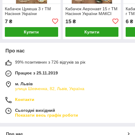
Кабачок Цукеша 3 г ТМ
Кабачок Аеронавт 15 г ТМ
Каба
Насіння України
Насіння України МАКСІ
г ТМ
7
15
6
₴
₴
₴
Купити
Купити
Про нас
99% позитивних з 726 відгуків за рік
Працює з 25.11.2019
м. Львів
улица Шевченка, 82, Львів, Україна
Контакти
Сьогодні вихідний
Показати весь графік роботи
Про нас