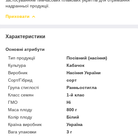
надранньої продукції.
Приховати
Характеристики
Основні атрибути
Тип продукції
Посівний (насіння)
Культура
Кабачок
Виробник
Насіння України
Сорт/Гібрид
сорт
Група стиглості
Ранньостигла
Класс семян
1-й клас
ГМО
Ні
Маса плоду
800 г
Колір плоду
Білий
Країна виробник
Україна
Вага упаковки
3 г