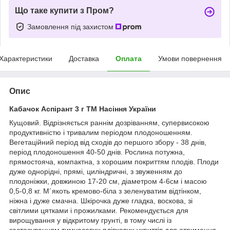
Що таке купити з Пром?
Замовлення під захистом
Характеристики
Доставка
Оплата
Умови повернення
Опис
Кабачок Аспірант 3 г ТМ Насіння України
Кущовий. Відрізняється раннім дозріванням, супервисокою
продуктивністю і тривалим періодом плодоношенням.
Вегетаційний період від сходів до першого збору - 38 днів,
період плодоношення 40-50 днів. Рослина потужна,
прямостояча, компактна, з хорошим покриттям плодів. Плоди
дуже однорідні, прямі, циліндричні, з звуженням до
плодоніжки, довжиною 17-20 см, діаметром 4-6см і масою
0,5-0,8 кг. М´якоть кремово-біла з зеленуватим відтінком,
ніжна і дуже смачна. Шкірочка дуже гладка, воскова, зі
світлими цятками і прожилками. Рекомендується для
вирощування у відкритому грунті, в тому числі із
застосуванням тимчасових плівкових укриттів для отримання