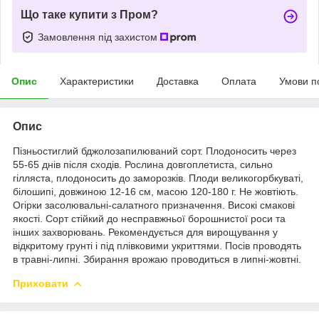
Що таке купити з Пром?
Замовлення під захистом
Опис
Характеристики
Доставка
Оплата
Умови п
Опис
Пізньостиглий бджолозапилюваний сорт. Плодоносить через
55-65 днів після сходів. Рослина довгоплетиста, сильно
гілляста, плодоносить до заморозків. Плоди великогорбкуваті,
білошипі, довжиною 12-16 см, масою 120-180 г. Не жовтіють.
Огірки засолювальні-салатного призначення. Високі смакові
якості. Сорт стійкий до несправжньої борошнистої роси та
інших захворювань. Рекомендується для вирощування у
відкритому грунті і під плівковими укриттями. Посів проводять
в травні-липні. Збирання врожаю проводиться в липні-жовтні.
Приховати