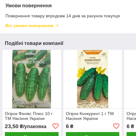
Умови повернення
Повернення товару впродовж 14 днів за рахунок покупця
Всі умови повернення
Подібні товари компанії
Огірок Фенікс Плюс 10 г
Огірок Конкурент 1 г ТМ
Огір
ТМ Насіння України
Насіння України
Насі
23,50
6
6
₴/упаковка
₴
₴