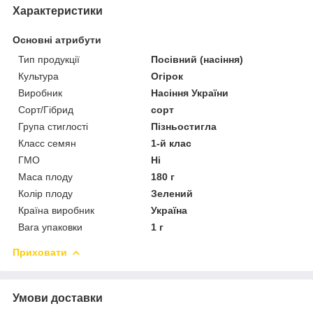
Характеристики
Основні атрибути
Тип продукції
Посівний (насіння)
Культура
Огірок
Виробник
Насіння України
Сорт/Гібрид
сорт
Група стиглості
Пізньостигла
Класс семян
1-й клас
ГМО
Ні
Маса плоду
180 г
Колір плоду
Зелений
Країна виробник
Україна
Вага упаковки
1 г
Приховати
Умови доставки