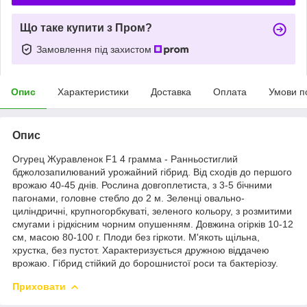
Що таке купити з Пром?
Замовлення під захистом
Опис
Характеристики
Доставка
Оплата
Умови п
Опис
Огурец Журавленок F1 4 грамма - Ранньостиглий
бджолозапилюваний урожайний гібрид. Від сходів до першого
врожаю 40-45 днів. Рослина довгоплетиста, з 3-5 бічними
пагонами, головне стебло до 2 м. Зеленці овально-
циліндричні, крупногорбкуваті, зеленого кольору, з розмитими
смугами і рідкісним чорним опушенням. Довжина огірків 10-12
см, масою 80-100 г. Плоди без гіркоти. М'якоть щільна,
хрустка, без пустот. Характеризується дружною віддачею
врожаю. Гібрид стійкий до борошнистої роси та бактеріозу.
Приховати