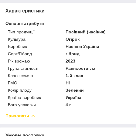
Характеристики
Основні атрибути
Тип продукції
Посівний (насіння)
Культура
Огірок
Виробник
Насіння України
Сорт/Гібрид
гібрид
Рік врожаю
2023
Група стиглості
Ранньостигла
Класс семян
1-й клас
ГМО
Ні
Колір плоду
Зелений
Країна виробник
Україна
Вага упаковки
4 г
Приховати
Умови доставки