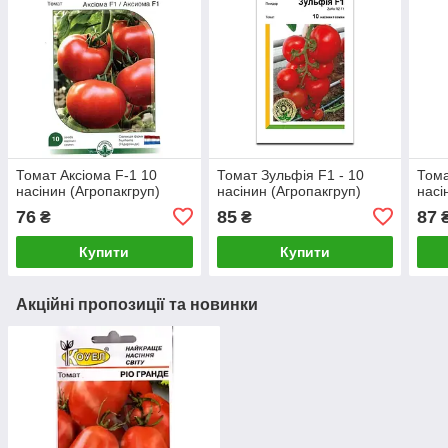
Томат Аксіома F-1 10
Томат Зульфія F1 - 10
Тома
насінин (Агропакгруп)
насінин (Агропакгруп)
насі
76
85
87
₴
₴
Купити
Купити
Акційні пропозиції та новинки