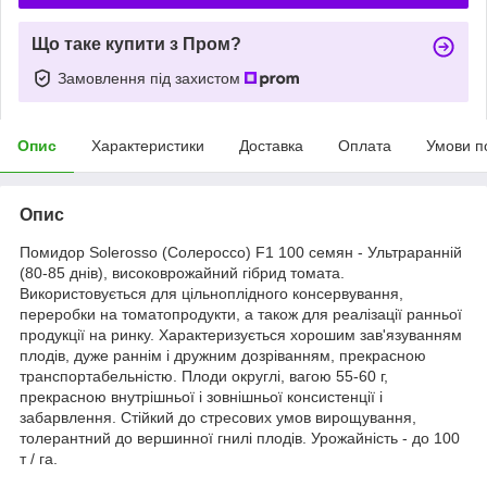
Що таке купити з Пром?
Замовлення під захистом
Опис
Характеристики
Доставка
Оплата
Умови п
Опис
Помидор Solerosso (Солероссо) F1 100 семян - Ультраранній
(80-85 днів), високоврожайний гібрид томата.
Використовується для цільноплідного консервування,
переробки на томатопродукти, а також для реалізації ранньої
продукції на ринку. Характеризується хорошим зав'язуванням
плодів, дуже раннім і дружним дозріванням, прекрасною
транспортабельністю. Плоди округлі, вагою 55-60 г,
прекрасною внутрішньої і зовнішньої консистенції і
забарвлення. Стійкий до стресових умов вирощування,
толерантний до вершинної гнилі плодів. Урожайність - до 100
т / га.