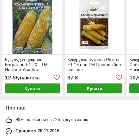
Кукурудза цукрова
Кукурудза цукрова Ракель
Куку
Багратіон F1 20 г ТМ
F1 15 нас ТМ Професійне
Спок
Насіння України
насіння
Насі
12
37
10,
₴/упаковка
₴
Купити
Купити
Про нас
99% позитивних з 725 відгуків за рік
Працює з 25.11.2019