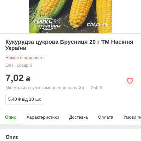
Кукурудза цукрова Брусниця 20 г ТМ Насіння
України
Немає в наявності
Опт і роздріб
7,02
₴
Мінімальна сума замовлення на сайті — 250 ₴
5,40 ₴
від 10 шт.
Опис
Характеристики
Доставка
Оплата
Умови п
Опис