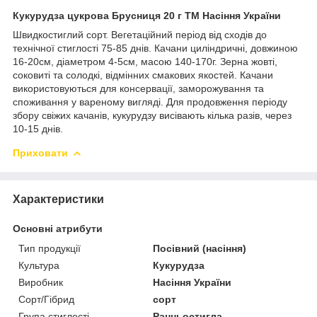
Кукурудза цукрова Брусниця 20 г ТМ Насіння України
Швидкостиглий сорт. Вегетаційний період від сходів до
технічної стиглості 75-85 днів. Качани циліндричні, довжиною
16-20см, діаметром 4-5см, масою 140-170г. Зерна жовті,
соковиті та солодкі, відмінних смакових якостей. Качани
використовуються для консервації, заморожування та
споживання у вареному вигляді. Для продовження періоду
збору свіжих качанів, кукурудзу висівають кілька разів, через
10-15 днів.
Приховати
Характеристики
Основні атрибути
Тип продукції
Посівний (насіння)
Культура
Кукурудза
Виробник
Насіння України
Сорт/Гібрид
сорт
Група стиглості
Ранньостигла