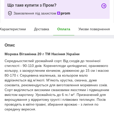
Що таке купити з Пром?
Замовлення під захистом
Характеристики
Доставка
Оплата
Умови повернення
Опис
Морква Вітамінна 20 г ТМ Насіння України
Середньостиглий урожайний сорт. Від сходів до технічної
стиглості - 90-110 днів. Коренеплоди циліндричні, оранжевого
кольору, з заокругленим кінчиком, довжиною до 15 см і масою
80-170 г. Серцевина маленька, за кольором мало
відрізняється від м'якоті. М'якоть хрустка, смачна, дуже
соковита, рекомендується для виготовлення морквяних соків.
Сорт виділяється високими смаковими якостями і підвищеним
вмістом каротину. Урожайність до 6 гк / м². Призначений для
вирощування у відкритому грунті і плівкових теплицях. Посів
проводять в квітні-травні, збирання врожаю - з липня по
середину вересня.