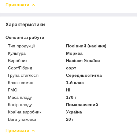
Приховати
Характеристики
Основні атрибути
Тип продукції
Посівний (насіння)
Культура
Морква
Виробник
Насіння України
Сорт/Гібрид
сорт
Група стиглості
Середньостигла
Класс семян
1-й клас
ГМО
Ні
Маса плоду
170 г
Колір плоду
Помаранчевий
Країна виробник
Україна
Вага упаковки
20 г
Приховати