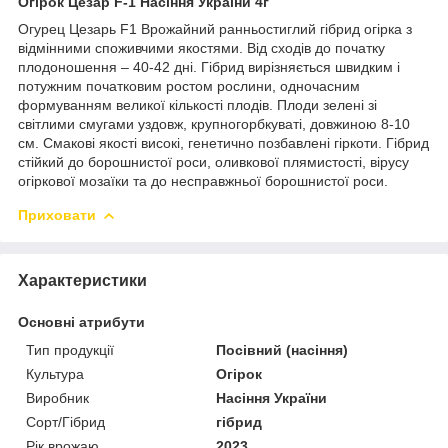
Огірок Цезар F-1 Насіння України 4г
Огурец Цезарь F1 Врожайний ранньостиглий гібрид огірка з
відмінними споживчими якостями. Від сходів до початку
плодоношення – 40-42 дні. Гібрид вирізняється швидким і
потужним початковим ростом рослини, одночасним
формуванням великої кількості плодів. Плоди зелені зі
світлими смугами уздовж, крупногорбкуваті, довжиною 8-10
см. Смакові якості високі, генетично позбавлені гіркоти. Гібрид
стійкий до борошнистої роси, оливкової плямистості, вірусу
огіркової мозаїки та до несправжньої борошнистої роси.
Приховати
Характеристики
Основні атрибути
Тип продукції
Посівний (насіння)
Культура
Огірок
Виробник
Насіння України
Сорт/Гібрид
гібрид
Рік врожаю
2023