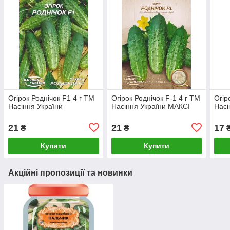
Огірок Роднічок F1 4 г ТМ
Огірок Роднічок F-1 4 г ТМ
Огір
Насіння України
Насіння України МАКСІ
Насі
21
21
17
₴
₴
Купити
Купити
Акційні пропозиції та новинки