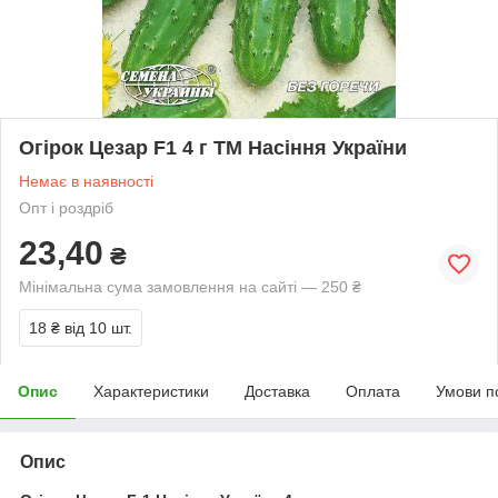
Огірок Цезар F1 4 г ТМ Насіння України
Немає в наявності
Опт і роздріб
23,40
₴
Мінімальна сума замовлення на сайті — 250 ₴
18 ₴
від 10 шт.
Опис
Характеристики
Доставка
Оплата
Умови п
Опис