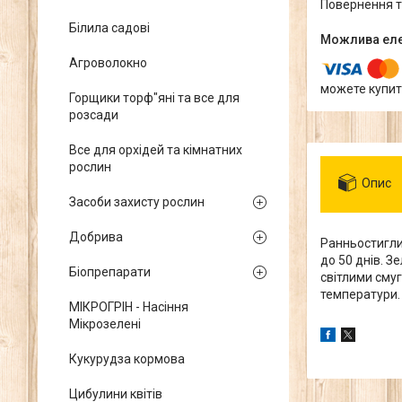
повернення 
Білила садові
Агроволокно
можете купит
Горщики торф"яні та все для
розсади
Все для орхідей та кімнатних
рослин
Опис
Засоби захисту рослин
Добрива
Ранньостиглий
до 50 днів. З
Біопрепарати
світлими сму
температури.
МІКРОГРІН - Насіння
Мікрозелені
Кукурудза кормова
Цибулини квітів