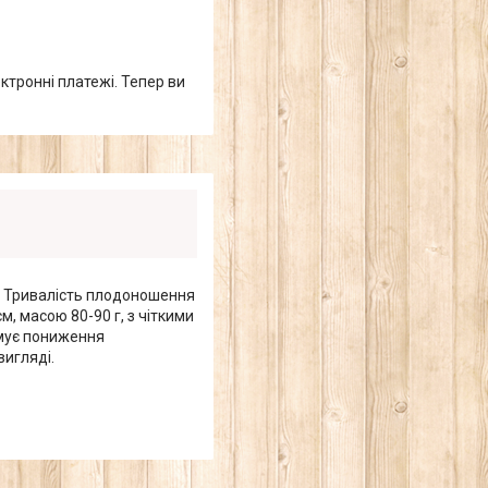
ктронні платежі. Тепер ви
в. Тривалість плодоношення
, масою 80-90 г, з чіткими
имує пониження
вигляді.