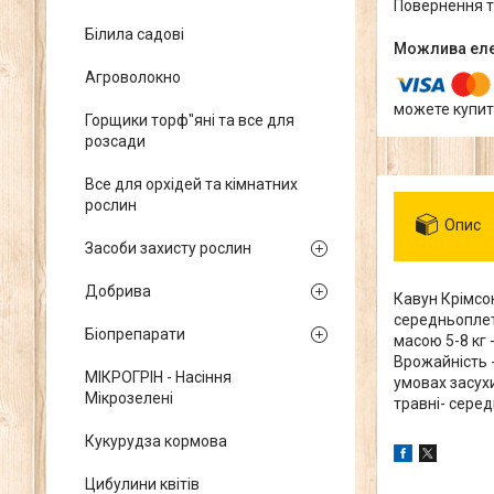
повернення 
Білила садові
Агроволокно
можете купит
Горщики торф"яні та все для
розсади
Все для орхідей та кімнатних
рослин
Опис
Засоби захисту рослин
Добрива
Кавун Крімсон
середньоплети
Біопрепарати
масою 5-8 кг 
Врожайність -
МІКРОГРІН - Насіння
умовах засухи
Мікрозелені
травні- серед
Кукурудза кормова
Цибулини квітів