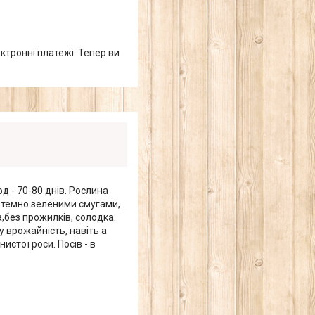
ктронні платежі. Тепер ви
д - 70-80 днів. Рослина
 з темно зеленими смугами,
,без прожилків, солодка.
у врожайність, навіть а
истої роси. Посів - в