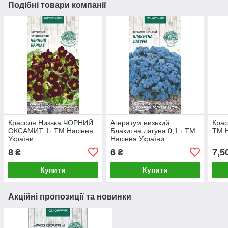
Подібні товари компанії
Красоля Низька ЧОРНИЙ
Агератум низький
Крас
ОКСАМИТ 1г ТМ Насіння
Блакитна лагуна 0,1 г ТМ
ТМ Н
України
Насіння України
8
6
7,5
₴
₴
Купити
Купити
Акційні пропозиції та новинки