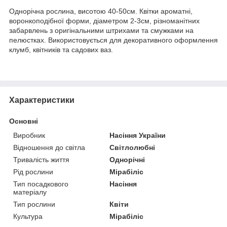
Однорічна рослина, висотою 40-50см. Квітки ароматні,
воронкоподібної форми, діаметром 2-3см, різноманітних
забарвлень з оригінальними штрихами та смужками на
пелюстках. Використовується для декоративного оформлення
клумб, квітників та садових ваз.
Характеристики
Основні
Виробник
Насіння України
Відношення до світла
Світлолюбні
Тривалість життя
Однорічні
Рід рослини
Мірабіліс
Тип посадкового
Насіння
матеріалу
Тип рослини
Квіти
Культура
Мірабіліс