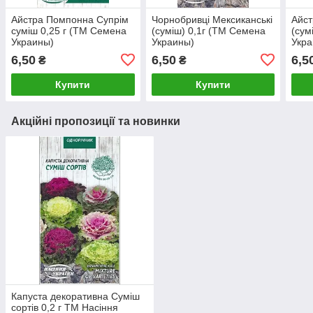
Айстра Помпонна Супрім
Чорнобривці Мексиканські
Айст
суміш 0,25 г (ТМ Семена
(суміш) 0,1г (ТМ Семена
(сум
Украины)
Украины)
Укра
6,50
6,50
6,5
₴
₴
Купити
Купити
Акційні пропозиції та новинки
Капуста декоративна Суміш
сортів 0,2 г ТМ Насіння