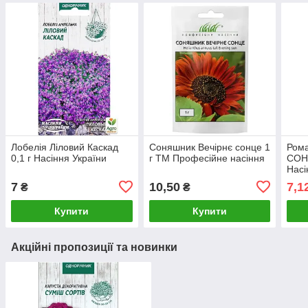
Лобелія Ліловий Каскад
Соняшник Вечірнє сонце 1
Рома
0,1 г Насіння України
г ТМ Професійне насіння
СОН
Насі
7
10,50
7,1
₴
₴
Купити
Купити
Акційні пропозиції та новинки