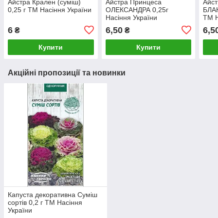
Айстра Крален (суміш)
Айстра Принцеса
Айст
0,25 г ТМ Насіння України
ОЛЕКСАНДРА 0,25г
БЛА
Насіння України
ТМ Н
6
6,50
6,5
₴
₴
Купити
Купити
Акційні пропозиції та новинки
Капуста декоративна Суміш
сортів 0,2 г ТМ Насіння
України