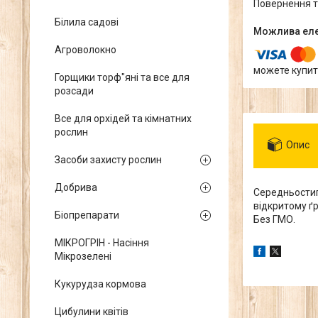
повернення 
Білила садові
Агроволокно
можете купит
Горщики торф"яні та все для
розсади
Все для орхідей та кімнатних
рослин
Опис
Засоби захисту рослин
Добрива
Середньостигл
відкритому ґр
Біопрепарати
Без ГМО.
МІКРОГРІН - Насіння
Мікрозелені
Кукурудза кормова
Цибулини квітів