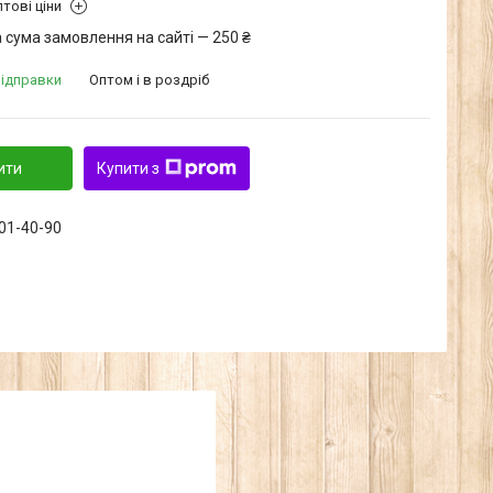
тові ціни
 сума замовлення на сайті — 250 ₴
відправки
Оптом і в роздріб
ити
Купити з
601-40-90