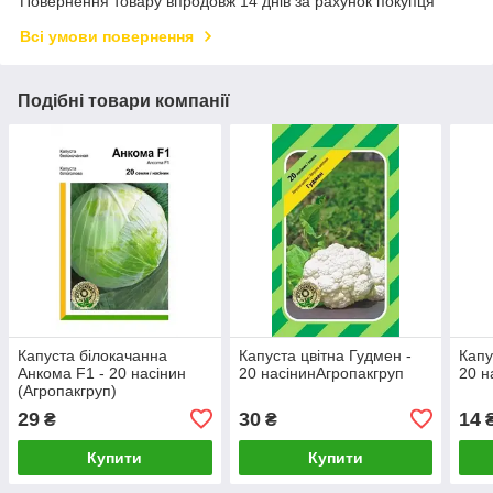
Повернення товару впродовж 14 днів за рахунок покупця
Всі умови повернення
Подібні товари компанії
Капуста білокачанна
Капуста цвітна Гудмен -
Капу
Анкома F1 - 20 насінин
20 насінинАгропакгруп
20 н
(Агропакгруп)
29
30
14
₴
₴
Купити
Купити