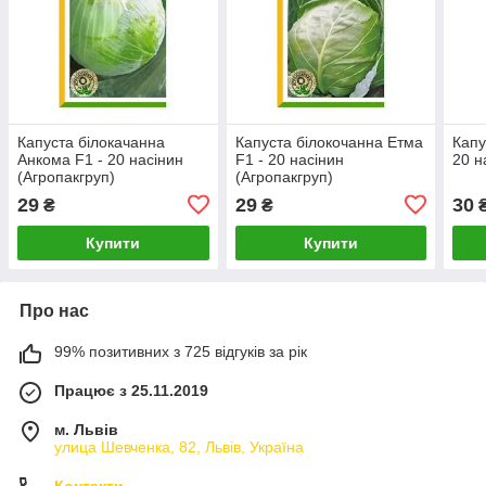
Капуста білокачанна
Капуста білокочанна Етма
Капу
Анкома F1 - 20 насінин
F1 - 20 насінин
20 н
(Агропакгруп)
(Агропакгруп)
29
29
30
₴
₴
Купити
Купити
Про нас
99% позитивних з 725 відгуків за рік
Працює з 25.11.2019
м. Львів
улица Шевченка, 82, Львів, Україна
Контакти