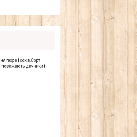
ня пюре і соків.Сорт
о поважають дачники і