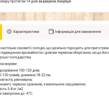
товару протягом 14 днів
за рахунок покупця
Характеристики
Інформація для замовлення
астільки соковиті і солодкі, що ідеально підходять для приготуван
я підвищеною врожайністю і довгим терміном зберігання, за що йог
рські господарства.
ка моркви:
дозрівання 100-120 днів;
-150 грамів, довжина 18-22 см;
вгаста, рівномірна;
оковиті, червоно-оранжеві, з маленькою серцевиною;
сть 5-8 кг /м2
 заморозки до -4˚С;