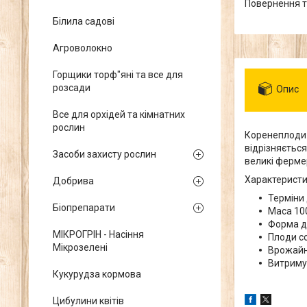
повернення 
Білила садові
Агроволокно
Горщики торф"яні та все для
розсади
Опис
Все для орхідей та кімнатних
рослин
Коренеплоди н
відрізняєтьс
Засоби захисту рослин
великі ферме
Характеристи
Добрива
Терміни 
Біопрепарати
Маса 100
Форма до
МІКРОГРІН - Насіння
Плоди с
Мікрозелені
Врожайні
Витримує
Кукурудза кормова
Цибулини квітів