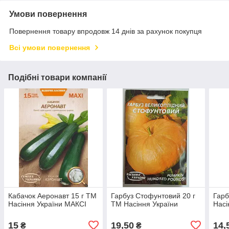
Умови повернення
Повернення товару впродовж 14 днів за рахунок покупця
Всі умови повернення
Подібні товари компанії
Кабачок Аеронавт 15 г ТМ
Гарбуз Стофунтовий 20 г
Гарб
Насіння України МАКСІ
ТМ Насіння України
Насі
15
19,50
14,
₴
₴