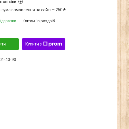
тові ціни
 сума замовлення на сайті — 250 ₴
відправки
Оптом і в роздріб
ити
Купити з
601-40-90