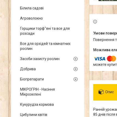
Білила садові
Агроволокно
Горщики торф"яні та все для
розсади
повернення 
Все для орхідей та кімнатних
рослин
Засоби захисту рослин
можете купит
Добрива
Біопрепарати
МІКРОГРІН - Насіння
Опис
Мікрозелені
Кукурудза кормова
Ранній урожай
85 днів післ
Цибулини квітів