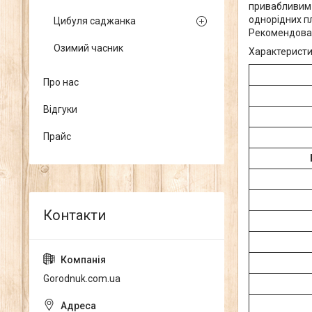
привабливим 
однорідних пл
Цибуля саджанка
Рекомендован
Озимий часник
Характерист
Про нас
Відгуки
Прайс
Gorodnuk.com.ua