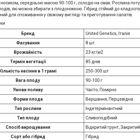
носиком, середньою масою 90-100 г, солодкі на смак. Рослина поту
одів, які можна збирати з плодоніжкою. Гібрид стійкий до кладоспо
ий для споживання у свіжому вигляді та приготування салатів.
ики
Бренд
United Genetics, Італія
Фасування
8 шт.
Врожайність
23 кг/м2
Термін вегетації
85 днів
Кількість насіння в 1 грамі
250-300 шт
Вага плоду
90-100 г
Умови поливу
Часто, Помірно
Форма плода
Вершання, Перцевідна
Тип рослини
Індетермінантний
Тип плоду
Сливоподібний
Спосіб вирощування
Відкритий грунт, Закритий
Сорт або гібрид
Гібрид