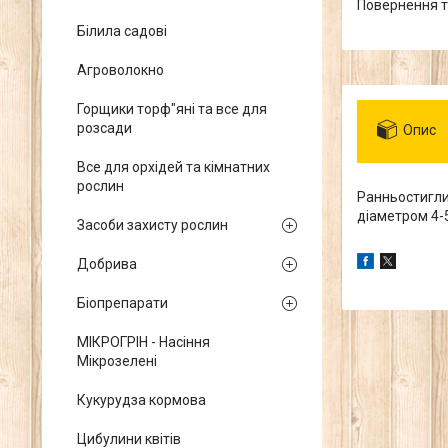
повернення 
Білила садові
Агроволокно
Горщики торф"яні та все для
розсади
Опис
Все для орхідей та кімнатних
рослин
Ранньостиглий
діаметром 4-
Засоби захисту рослин
Добрива
Біопрепарати
МІКРОГРІН - Насіння
Мікрозелені
Кукурудза кормова
Цибулини квітів