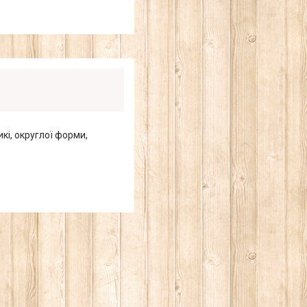
кі, округлої форми,