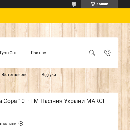
Кошик
Гурт/Опт
Про нас
Фотогалерея
Відгуки
 Сора 10 г ТМ Насіння України МАКСІ
тові ціни