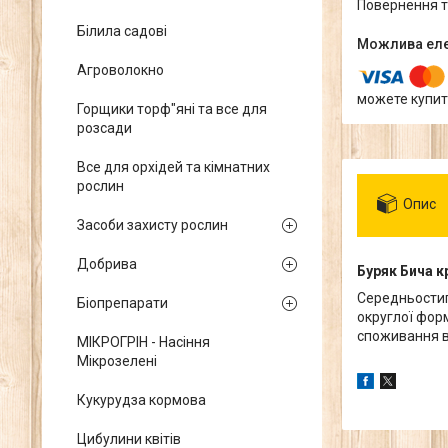
повернення 
Білила садові
Агроволокно
можете купит
Горщики торф"яні та все для
розсади
Все для орхідей та кімнатних
рослин
Опис
Засоби захисту рослин
Добрива
Буряк Бича к
Середньостигл
Біопрепарати
округлої фор
споживання в
МІКРОГРІН - Насіння
Мікрозелені
Кукурудза кормова
Цибулини квітів