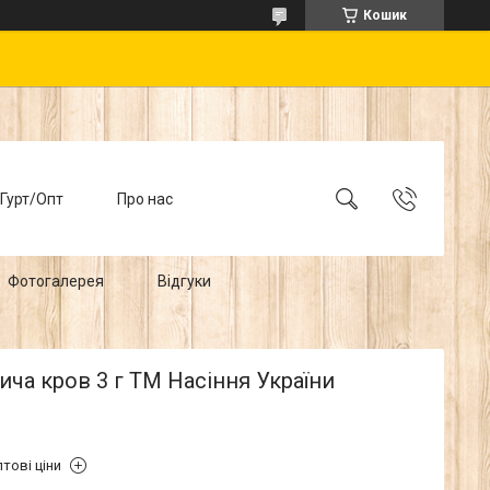
Кошик
Гурт/Опт
Про нас
Фотогалерея
Відгуки
ича кров 3 г ТМ Насіння України
тові ціни