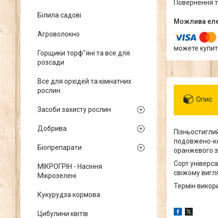
повернення 
Білила садові
Агроволокно
можете купит
Горщики торф"яні та все для
розсади
Все для орхідей та кімнатних
рослин
Опис
Засоби захисту рослин
Добрива
Пізньостиглий
подовжено-ко
Біопрепарати
оранжевого з
Сорт універс
МІКРОГРІН - Насіння
свіжому вигля
Мікрозелені
Термін викор
Кукурудза кормова
Цибулини квітів