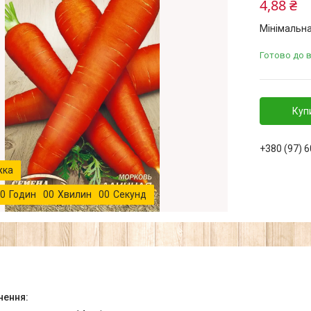
4,88 ₴
Мінімальна
Готово до 
Куп
+380 (97) 
0
Годин
0
0
Хвилин
0
0
Секунд