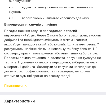
вирощування;
• віддає перевагу сонячним місцям і поживним
ґрунтам;
• вологолюбний, вимагає хорошого дренажу.
Вирощування кавунів з насіння
Посадка насіння кавунів проводиться в теплий
підготовлений ґрунт. Через 2 тижні його перекопують, вносять
добриво і за необхідності змішують із піском і вапном,
якщо ґрунт занадто важкий або кислий. Коли земля готова, її
розпушують, насіння сіють на невелику глибину близько 1-2
см, зверху присипають ґрунтом або живильним субстратом.
Паростки починають активно поливати, посухи ця культура не
терпить. Підживлення вносять періодично, вибираючи якісні
мінеральні добрива. Доглядати за кавунами нескладно: це
доступно як професіоналам, так і аматорам, які хочуть
отримати відмінні врожаї на своєму городі.
Приховати
Характеристики