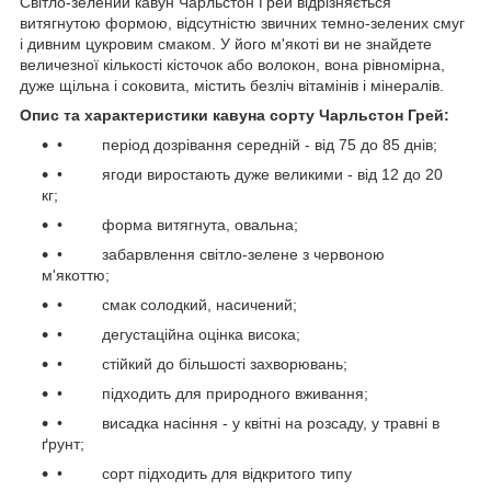
Світло-зелений кавун Чарльстон Грей відрізняється
витягнутою формою, відсутністю звичних темно-зелених смуг
і дивним цукровим смаком. У його м'якоті ви не знайдете
величезної кількості кісточок або волокон, вона рівномірна,
дуже щільна і соковита, містить безліч вітамінів і мінералів.
Опис та характеристики кавуна сорту Чарльстон Грей:
• період дозрівання середній - від 75 до 85 днів;
• ягоди виростають дуже великими - від 12 до 20
кг;
• форма витягнута, овальна;
• забарвлення світло-зелене з червоною
м'якоттю;
• смак солодкий, насичений;
• дегустаційна оцінка висока;
• стійкий до більшості захворювань;
• підходить для природного вживання;
• висадка насіння - у квітні на розсаду, у травні в
ґрунт;
• сорт підходить для відкритого типу