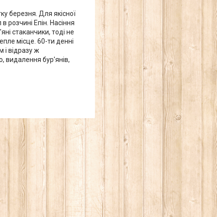
ку березня. Для якісної
 в розчині Епін. Насіння
ні стаканчики, тоді не
епле місце. 60-ти денні
 і відразу ж
, видалення бур'янів,