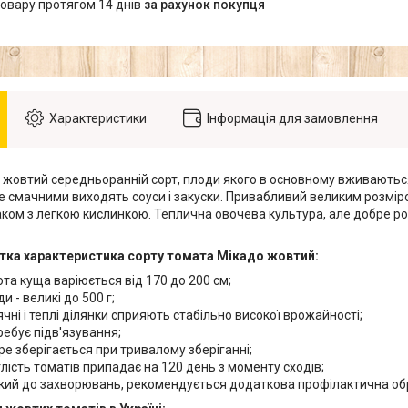
товару протягом 14 днів
за рахунок покупця
Характеристики
Інформація для замовлення
 жовтий середньоранній сорт, плоди якого в основному вживаються 
же смачними виходять соуси і закуски. Привабливий великим розмір
ком з легкою кислинкою. Теплична овочева культура, але добре ро
отка характеристика сорту томата Мікадо жовтий:
а куща варіюється від 170 до 200 см;
- великі до 500 г;
і і теплі ділянки сприяють стабільно високої врожайності;
бує підв'язування;
 зберігається при тривалому зберіганні;
сть томатів припадає на 120 день з моменту сходів;
ий до захворювань, рекомендується додаткова профілактична об