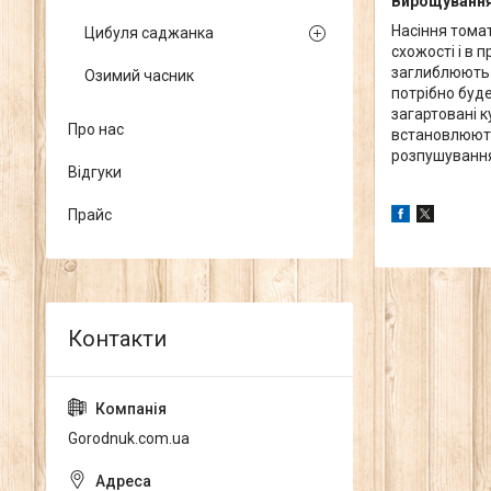
Вирощування 
Насіння томат
Цибуля саджанка
схожості і в 
заглиблюють н
Озимий часник
потрібно буде
загартовані 
Про нас
встановлюють 
розпушування 
Відгуки
Прайс
Gorodnuk.com.ua