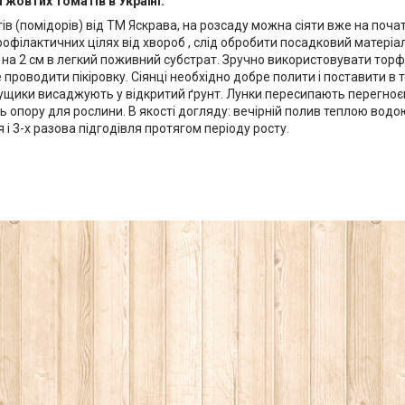
жовтих томатів в Україні:
ів (помідорів) від ТМ Яскрава, на розсаду можна сіяти вже на почат
профілактичних цілях від хвороб , слід обробити посадковий матеріал
а 2 см в легкий поживний субстрат. Зручно використовувати торф'я
 проводити пікіровку. Сіянці необхідно добре полити і поставити в т
кущики висаджують у відкритий ґрунт. Лунки пересипають перегноєм
опору для рослини. В якості догляду: вечірній полив теплою водою
і 3-х разова підгодівля протягом періоду росту.