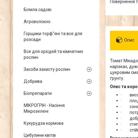
повернення 
Білила садові
Агроволокно
Горщики торф"яні та все для
розсади
Опис
Все для орхідей та кімнатних
рослин
Томат Мікадо
нарізках, ду
Засоби захисту рослин
цукровим сма
ґрунту.
Добрива
Опис та кор
Біопрепарати
· висот
· плоди 
МІКРОГРІН - Насіння
· сонячн
Мікрозелені
· потре
· добре
Кукурудза кормова
· стиглі
· стійк
Цибулини квітів