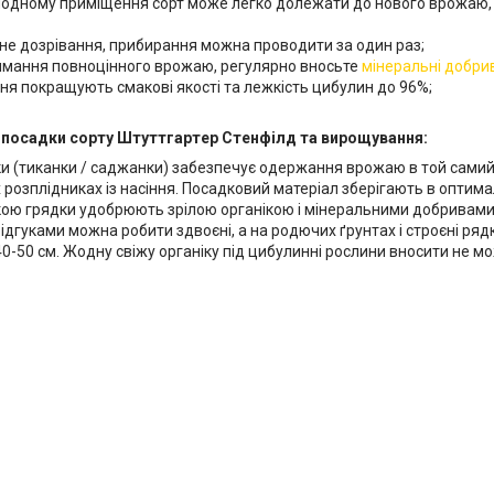
лодному приміщення сорт може легко долежати до нового врожаю, 
не дозрівання, прибирання можна проводити за один раз;
имання повноцінного врожаю, регулярно вносьте
мінеральні добри
ня покращують смакові якості та лежкість цибулин до 96%;
 посадки сорту Штуттгартер Стенфілд та вирощування:
ки (тиканки / саджанки) забезпечує одержання врожаю в той самий
 розплідниках із насіння. Посадковий матеріал зберігають в оптим
ою грядки удобрюють зрілою органікою і мінеральними добривами.
 відгуками можна робити здвоєні, а на родючих ґрунтах і строєні ряд
40-50 см. Жодну свіжу органіку під цибулинні рослини вносити не м