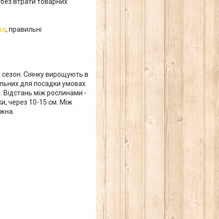
без втрати товарних
ва
, правильні
 сезон. Сіянку вирощують в
альних для посадки умовах.
 Відстань між рослинами -
ки, через 10-15 см. Між
ожна.