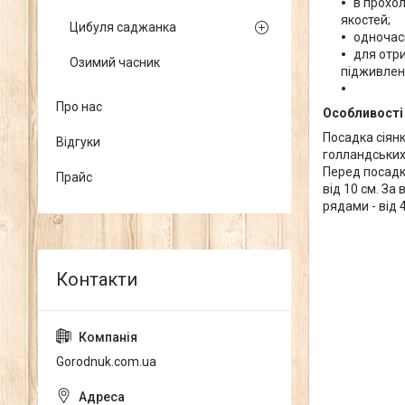
в прохо
якостей;
Цибуля саджанка
одночас
для отр
Озимий часник
підживлен
Про нас
Особливості
Посадка сіян
Відгуки
голландських
Перед посадк
Прайс
від 10 см. За
рядами - від 
Gorodnuk.com.ua