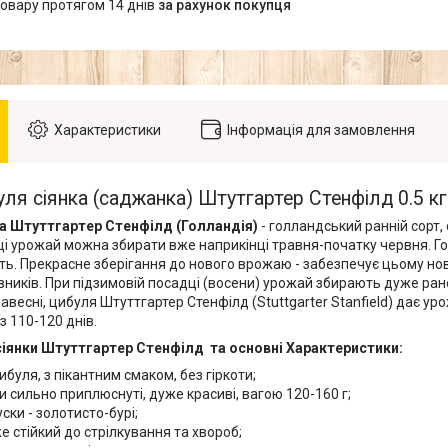
товару протягом 14 днів
за рахунок покупця
Характеристики
Інформація для замовлення
ля сіянка (саджанка) Штутгартер Стенфілд 0.5 кг
ка Штуттгартер Стенфілд (Голландія)
- голландський ранній сорт, 
ці урожай можна збирати вже наприкінці травня-початку червня. Го
оть. Прекрасне зберігання до нового врожаю - забезпечує цьому но
вників. При підзимовій посадці (восени) урожай збирають дуже рано
авесні, цибуля Штуттгартер Стенфілд (Stuttgarter Stanfield) дає 
 110-120 днів.
сіянки Штуттгартер Стенфілд та основні
Характеристики:
ибуля, з пікантним смаком, без гіркоти;
 сильно приплюснуті, дуже красиві, вагою 120-160 г;
уски - золотисто-бурі;
е стійкий до стрілкування та хвороб;