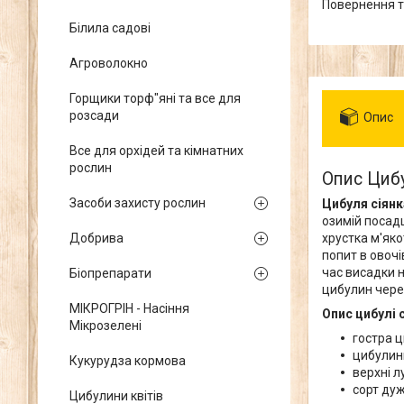
повернення 
Білила садові
Агроволокно
Горщики торф"яні та все для
розсади
Опис
Все для орхідей та кімнатних
рослин
Опис Цибу
Засоби захисту рослин
Цибуля сіян
озимій посад
хрустка м'як
Добрива
попит в овочі
час висадки н
Біопрепарати
цибулин через
МІКРОГРІН - Насіння
Опис цибулі 
Мікрозелені
гостра ц
цибулини
Кукурудза кормова
верхні л
сорт дуж
Цибулини квітів