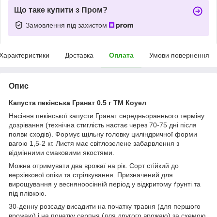
Що таке купити з Пром?
Замовлення під захистом
Характеристики
Доставка
Оплата
Умови повернення
Опис
Капуста пекінська Гранат 0.5 г ТМ Коуел
Насіння пекінської капусти Гранат середньораннього терміну
дозрівання (технічна стиглість настає через 70-75 дні після
появи сходів). Формує щільну головку циліндричної форми
вагою 1,5-2 кг. Листя має світлозелене забарвлення з
відмінними смаковими якостями.
Можна отримувати два врожаї на рік. Сорт стійкий до
верхівкової опіки та стрілкування. Призначений для
вирощування у весняноосінній період у відкритому ґрунті та
під плівкою.
30-денну розсаду висадити на початку травня (для першого
врожаю) і на початку серпня (для другого врожаю) за схемою