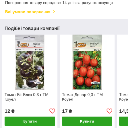
Повернення товару впродовж 14 днів за рахунок покупця
Всі умови повернення
Подібні товари компанії
Томат Біг Блек 0,3 г ТМ
Томат Денар 0,3 г ТМ
Тома
Коуел
Коуел
Коу
12
17
14,
₴
₴
Купити
Купити