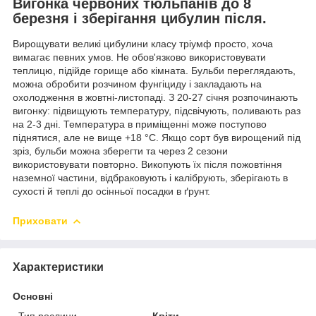
Вигонка червоних тюльпанів до 8
березня і зберігання цибулин після
.
Вирощувати великі цибулини класу тріумф просто, хоча
вимагає певних умов. Не обов'язково використовувати
теплицю, підійде горище або кімната. Бульби переглядають,
можна обробити розчином фунгіциду і закладають на
охолодження в жовтні-листопаді. З 20-27 січня розпочинають
вигонку: підвищують температуру, підсвічують, поливають раз
на 2-3 дні. Температура в приміщенні може поступово
піднятися, але не вище +18 °C. Якщо сорт був вирощений під
зріз, бульби можна зберегти та через 2 сезони
використовувати повторно. Викопують їх після пожовтіння
наземної частини, відбраковують і калібрують, зберігають в
сухості й теплі до осінньої посадки в ґрунт.
Приховати
Характеристики
Основні
Тип рослини
Квіти