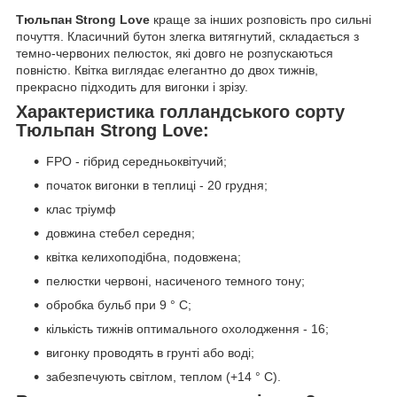
Тюльпан Strong Love
краще за інших розповість про сильні
почуття. Класичний бутон злегка витягнутий, складається з
темно-червоних пелюсток, які довго не розпускаються
повністю. Квітка виглядає елегантно до двох тижнів,
прекрасно підходить для вигонки і зрізу.
Характеристика голландського сорту
Тюльпан Strong Love:
FPO - гібрид середньоквітучий;
початок вигонки в теплиці - 20 грудня;
клас тріумф
довжина стебел середня;
квітка келихоподібна, подовжена;
пелюстки червоні, насиченого темного тону;
обробка бульб при 9 ° С;
кількість тижнів оптимального охолодження - 16;
вигонку проводять в грунті або воді;
забезпечують світлом, теплом (+14 ° С).