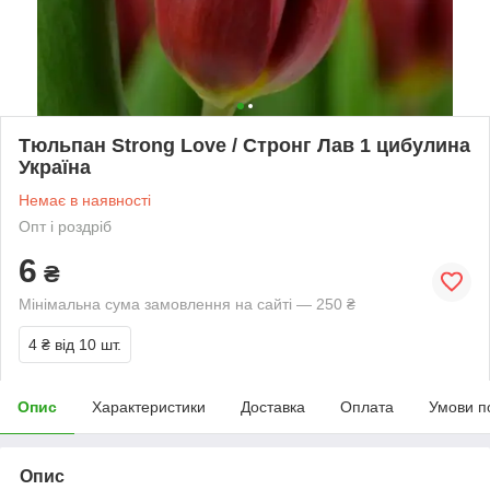
Тюльпан Strong Love / Стронг Лав 1 цибулина
Україна
Немає в наявності
Опт і роздріб
6
₴
Мінімальна сума замовлення на сайті — 250 ₴
4 ₴
від 10 шт.
Опис
Характеристики
Доставка
Оплата
Умови п
Опис