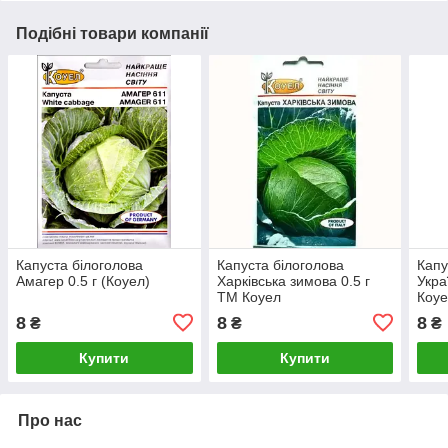
Подібні товари компанії
Капуста білоголова
Капуста білоголова
Капу
Амагер 0.5 г (Коуел)
Харківська зимова 0.5 г
Укра
ТМ Коуел
Коу
8
8
8
₴
₴
₴
Купити
Купити
Про нас