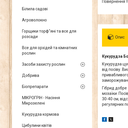
повернення 
Білила садові
Агроволокно
Горщики торф"яні та все для
розсади
Опис
Все для орхідей та кімнатних
рослин
Кукурудза Бо
Кукурудза цук
Засоби захисту рослин
від посіву. В
привабливого
Добрива
заморожуван
Біопрепарати
Гібрид добре 
мозаїки. Посі
МІКРОГРІН - Насіння
30-40 см, від
Мікрозелені
регулярних п
Кукурудза кормова
Цибулини квітів