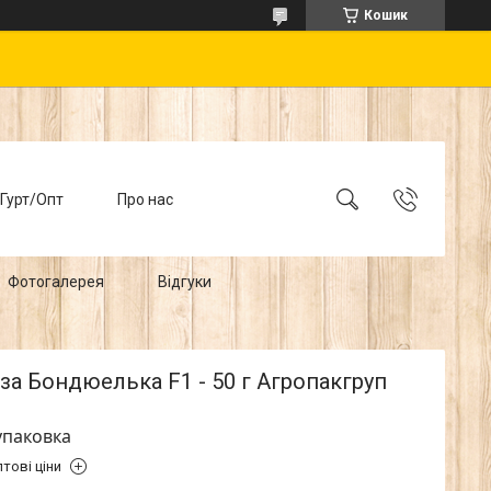
Кошик
Гурт/Опт
Про нас
Фотогалерея
Відгуки
за Бондюелька F1 - 50 г Агропакгруп
упаковка
тові ціни