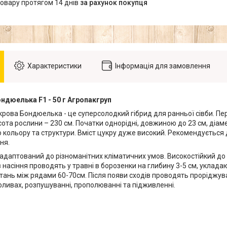
товару протягом 14 днів
за рахунок покупця
Характеристики
Інформація для замовлення
ндюелька F1 - 50 г Агропакгруп
рова Бондюелька - це суперсолодкий гібрид для ранньої сівби. Пер
исота рослини – 230 см. Початки однорідні, довжиною до 23 см, діам
 кольору та структури. Вміст цукру дуже високий. Рекомендується
ня.
адаптований до різноманітних кліматичних умов. Високостійкий до і
в насіння проводять у травні в борозенки на глибину 3-5 см, уклада
стань між рядами 60-70см. Після появи сходів проводять проріджув
оливах, розпушуванні, прополюванні та підживленні.