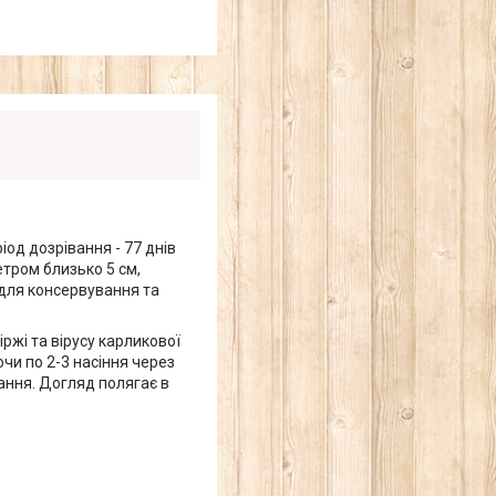
іод дозрівання - 77 днів
етром близько 5 см,
 для консервування та
ржі та вірусу карликової
ючи по 2-3 насіння через
ання. Догляд полягає в