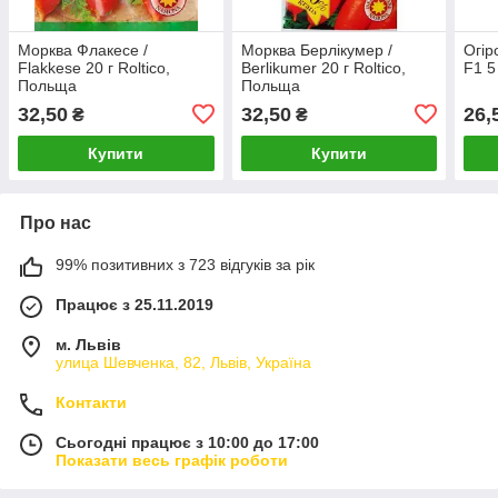
Морква Флакесе /
Морква Берлікумер /
Огір
Flakkese 20 г Roltico,
Berlikumer 20 г Roltico,
F1 5
Польща
Польща
32,50
32,50
26,
₴
₴
Купити
Купити
Про нас
99% позитивних з 723 відгуків за рік
Працює з 25.11.2019
м. Львів
улица Шевченка, 82, Львів, Україна
Контакти
Сьогодні працює з 10:00 до 17:00
Показати весь графік роботи