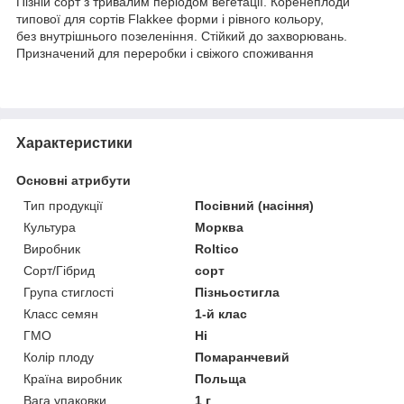
Пізній сорт з тривалим періодом вегетації. Коренеплоди
типової для сортів Flakkee форми і рівного кольору,
без внутрішнього позеленіння. Стійкий до захворювань.
Призначений для переробки і свіжого споживання
Характеристики
Основні атрибути
Тип продукції
Посівний (насіння)
Культура
Морква
Виробник
Roltico
Сорт/Гібрид
сорт
Група стиглості
Пізньостигла
Класс семян
1-й клас
ГМО
Ні
Колір плоду
Помаранчевий
Країна виробник
Польща
Вага упаковки
1 г