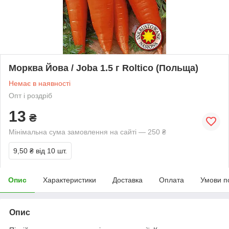
Морква Йова / Joba 1.5 г Roltico (Польща)
Немає в наявності
Опт і роздріб
13
₴
Мінімальна сума замовлення на сайті — 250 ₴
9,50 ₴
від 10 шт.
Опис
Характеристики
Доставка
Оплата
Умови п
Опис