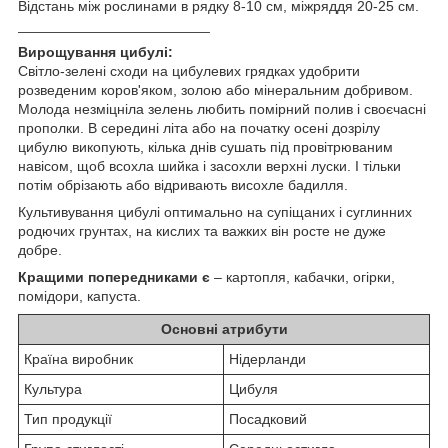
Відстань між рослинами в рядку 8-10 см, міжряддя 20-25 см.
________________________
Вирощування цибулі:
Світло-зелені сходи на цибулевих грядках удобрити
розведеним коров'яком, золою або мінеральним добривом.
Молода незміцніла зелень любить помірний полив і своєчасні
прополки. В середині літа або на початку осені дозрілу
цибулю викопують, кілька днів сушать під провітрюваним
навісом, щоб всохла шийка і засохли верхні луски. І тільки
потім обрізають або відривають висохле бадилля.
Культивування цибулі оптимально на супіщаних і суглинних
родючих грунтах, на кислих та важких він росте не дуже
добре.
Кращими попередниками є
– картопля, кабачки, огірки,
помідори, капуста.
Основні атрибути
Країна виробник
Нідерланди
Культура
Цибуля
Тип продукції
Посадковий