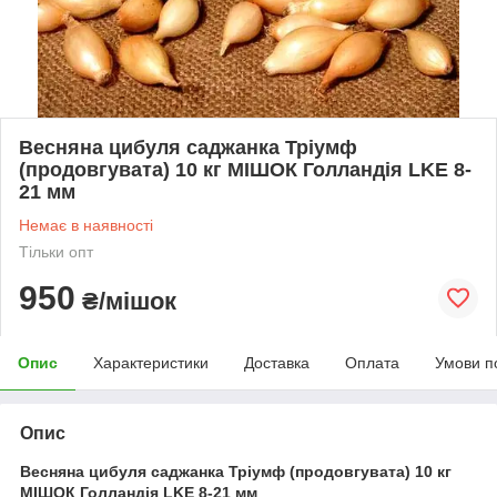
Весняна цибуля саджанка Тріумф
(продовгувата) 10 кг МІШОК Голландія LKE 8-
21 мм
Немає в наявності
Тільки опт
950
₴/мішок
Опис
Характеристики
Доставка
Оплата
Умови п
Опис
Весняна цибуля саджанка Тріумф (продовгувата) 10 кг
МІШОК Голландія LKE 8-21 мм