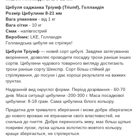
Цибуля саджанка Тріумф (Triumf), Голландія
Розмір Цибулини 8-21 мм
Вага упаковки
- від 1 кг
Вага сітки
- 10 кг
Смак
- напівгострий
Виробник:
LKE, Голландія
Голландська цибуля не стрілкує!
Цибуля Тріумф
— новий сорт цибулі. Завдяки затягуванню
вкорінення, дозволяє проводити посадку трохи раніше інших
сортів. Цибулини чудового товарного вигляду достигають
трохи раніше сорту Шекспір. Сорт більш стійкий до
стрілкування, до посухи і дає хороші результати на важких
грунтах.
Надранній вид округлої форми. Період дозрівання - 60-70
днів. Маса ситуації цибулини -200-300 г. Маса посадкової
цибулини: 8-18 грам. Сама цибулина білого кольору.
Придатна для тривалого зберігання і може добре зберігатися
до нового врожаю не втрачаючи своїх властивостей, не
схильна до гниття. Добре переносить зиму, має більш щільні
покривні луски, луска щільна золотисто-жовтого кольору,
краще зберігається, не стрілкується.