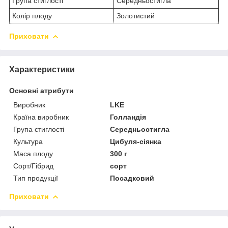
Група стиглості
Середньостигла
Колір плоду
Золотистий
Приховати
Характеристики
Основні атрибути
Виробник
LKE
Країна виробник
Голландія
Група стиглості
Середньостигла
Культура
Цибуля-сіянка
Маса плоду
300 г
Сорт/Гібрид
сорт
Тип продукції
Посадковий
Приховати