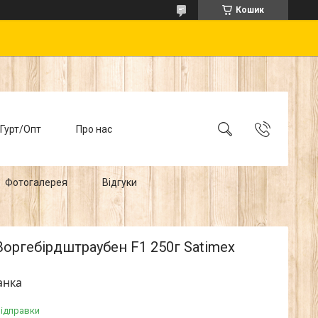
Кошик
Гурт/Опт
Про нас
Фотогалерея
Відгуки
Воргебірдштраубен F1 250г Satimex
анка
відправки