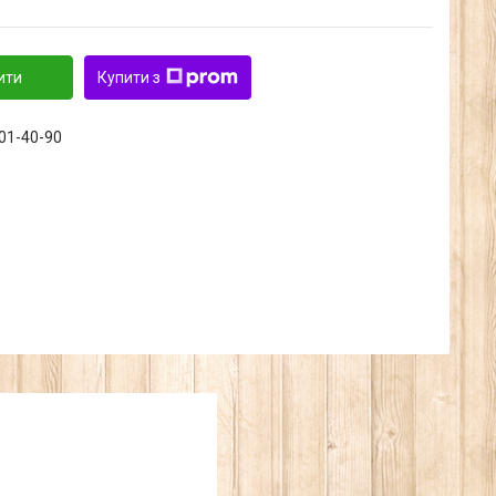
ити
Купити з
601-40-90