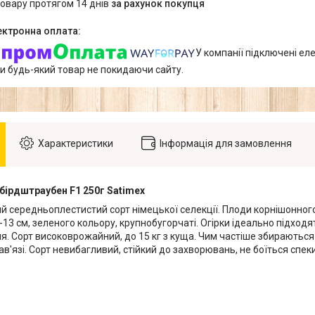
товару протягом 14 днів
за рахунок покупця
У компанії підключені еле
и будь-який товар не покидаючи сайту.
Характеристики
Інформація для замовлення
бірдштраубен F1 250г Satimex
 середньоплестистий сорт німецької селекції. Плоди корнішонного 
13 см, зеленого кольору, крупнобугорчаті. Огірки ідеально підход
я. Сорт високоврожайний, до 15 кг з куща. Чим частіше збираються
ав'язі. Сорт невибагливий, стійкий до захворювань, не боїться спеки