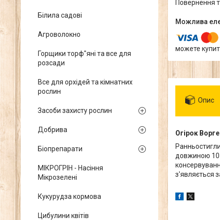
повернення 
Білила садові
Агроволокно
можете купит
Горщики торф"яні та все для
розсади
Все для орхідей та кімнатних
рослин
Опис
Засоби захисту рослин
Добрива
Огірок Ворге
Ранньостиглий
Біопрепарати
довжиною 10-
консервуванн
МІКРОГРІН - Насіння
з'являється з
Мікрозелені
Кукурудза кормова
Цибулини квітів