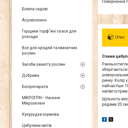
повернення 
Білила садові
Агроволокно
Горщики торф"яні та все для
розсади
Опис
Все для орхідей та кімнатних
рослин
Озима цибуля
Ранньостигли
Засоби захисту рослин
зберігаються
універсальни
Добрива
ринку. Колір 
найчастіше 1
Біопрепарати
напівгострим 
МІКРОГРІН - Насіння
Щільність ви
Мікрозелені
рядами 20 см
Кукурудза кормова
Цибулини квітів