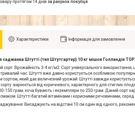
товару протягом 14 днів
за рахунок покупця
Характеристики
Інформація для замовлення
 саджанка Штутті (тип Штутгартер) 10 кг мішок Голландія ТОР
й сорт. Врожайність 3-4 кг/м2. Сорт універсального використання,
 тривалий час. Штутті вже давно користується особливою популярні
м сортом, який дає величезний урожай. Штутті завжди користуєть
у сорту варіюється від коричневого, характерного для стиглих плодів
00-150 грам, хоча бувають і екземпляри по 250 грам. Даний сорт х
смаком. Штутті багатий вітамінами і корисними речовинами, серед 
саджування: Висаджують на відстані 10 см один від одного, рекоме
.