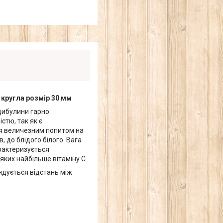
 кругла розмір 30 мм
 цибулини гарно
стю, так як є
ся величезним попитом на
, до блідого білого. Вага
арактеризується
яких найбільше вітаміну С.
ндується відстань між